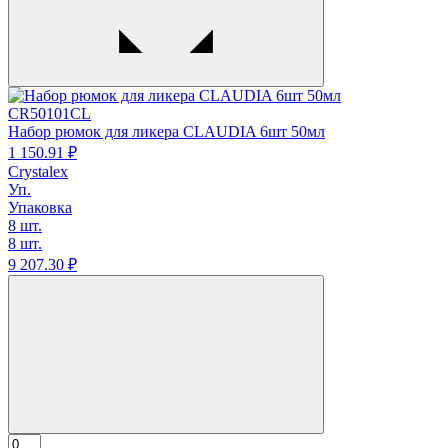
CR50101CL
Набор рюмок для ликера CLAUDIA 6шт 50мл
1 150.
91
₽
Crystalex
Уп.
Упаковка
8 шт.
8 шт.
9 207.
30
₽