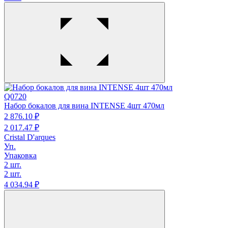
Q0720
Набор бокалов для вина INTENSE 4шт 470мл
2 876.
10
₽
2 017.
47
₽
Cristal D'arques
Уп.
Упаковка
2 шт.
2 шт.
4 034.
94
₽