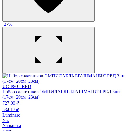
-27%
UC-P801-RED
Набор салатников ЭМПИЛАБЛЬ БРАШМАНИЯ РЕД 3шт
(17см+20см+23см)
727.
00
₽
534.
17
₽
Luminarc
Уп.
Упаковка
4 шт.