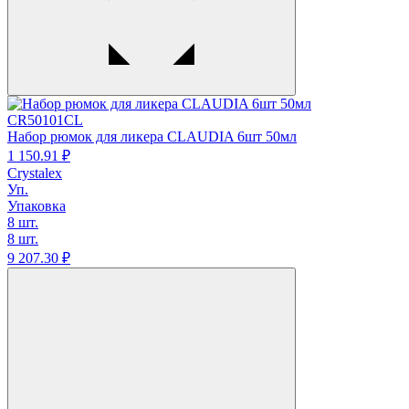
CR50101CL
Набор рюмок для ликера CLAUDIA 6шт 50мл
1 150.
91
₽
Crystalex
Уп.
Упаковка
8 шт.
8 шт.
9 207.
30
₽