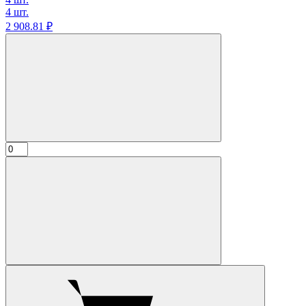
4 шт.
2 908.
81
₽