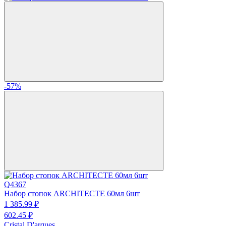
-57%
Q4367
Набор стопок ARCHITECTE 60мл 6шт
1 385.
99
₽
602.
45
₽
Cristal D'arques