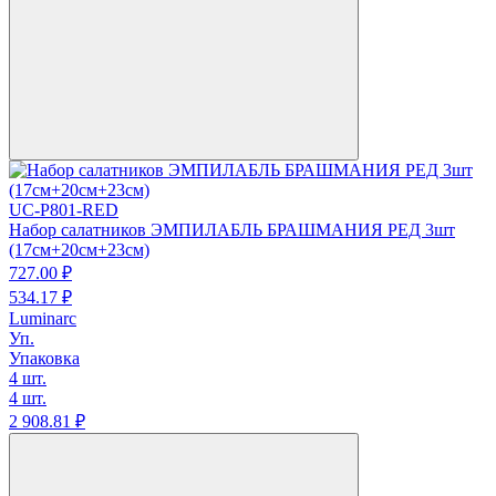
UC-P801-RED
Набор салатников ЭМПИЛАБЛЬ БРАШМАНИЯ РЕД 3шт
(17см+20см+23см)
727.
00
₽
534.
17
₽
Luminarc
Уп.
Упаковка
4 шт.
4 шт.
2 908.
81
₽