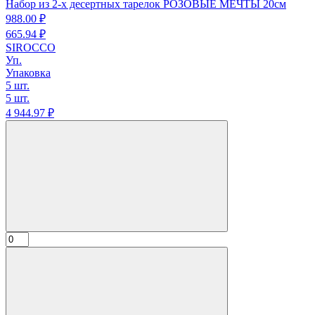
Набор из 2-х десертных тарелок РОЗОВЫЕ МЕЧТЫ 20см
988.
00
₽
665.
94
₽
SIROCCO
Уп.
Упаковка
5 шт.
5 шт.
4 944.
97
₽