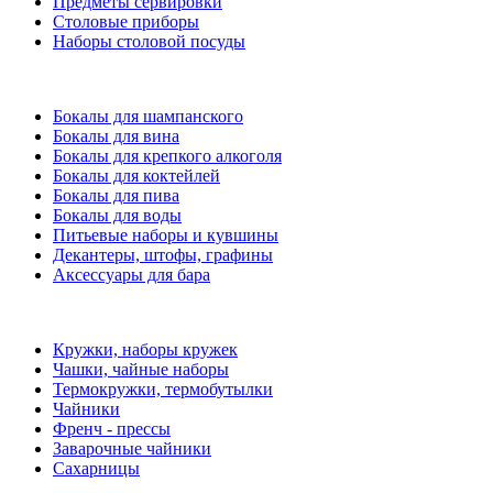
Предметы сервировки
Столовые приборы
Наборы столовой посуды
Бокалы для шампанского
Бокалы для вина
Бокалы для крепкого алкоголя
Бокалы для коктейлей
Бокалы для пива
Бокалы для воды
Питьевые наборы и кувшины
Декантеры, штофы, графины
Аксессуары для бара
Кружки, наборы кружек
Чашки, чайные наборы
Термокружки, термобутылки
Чайники
Френч - прессы
Заварочные чайники
Сахарницы