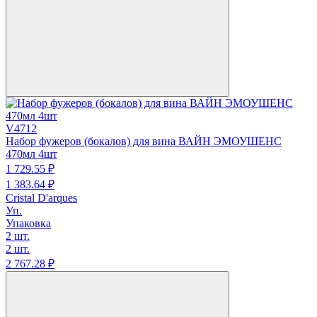
V4712
Набор фужеров (бокалов) для вина ВАЙН ЭМОУШЕНС
470мл 4шт
1 729.
55
₽
1 383.
64
₽
Cristal D'arques
Уп.
Упаковка
2 шт.
2 шт.
2 767.
28
₽