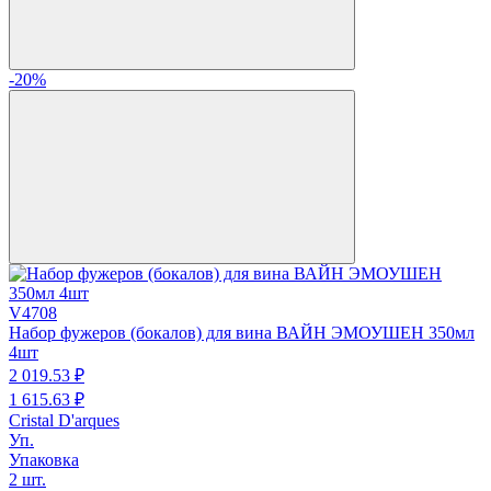
-20%
V4708
Набор фужеров (бокалов) для вина ВАЙН ЭМОУШЕН 350мл
4шт
2 019.
53
₽
1 615.
63
₽
Cristal D'arques
Уп.
Упаковка
2 шт.