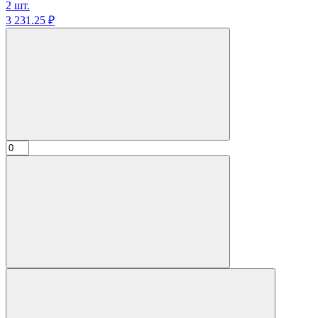
2 шт.
3 231.
25
₽