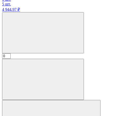
5 шт.
4 944.
97
₽