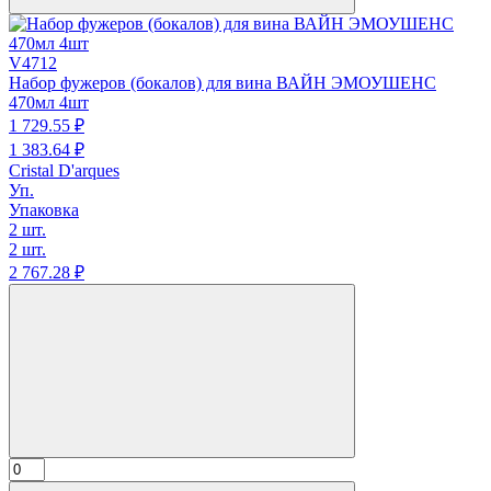
V4712
Набор фужеров (бокалов) для вина ВАЙН ЭМОУШЕНС
470мл 4шт
1 729.
55
₽
1 383.
64
₽
Cristal D'arques
Уп.
Упаковка
2 шт.
2 шт.
2 767.
28
₽