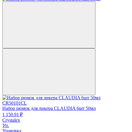
CR50101CL
Набор рюмок для ликера CLAUDIA 6шт 50мл
1 150.
91
₽
Crystalex
Уп.
Упаковка