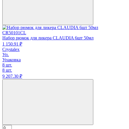
CR50101CL
Набор рюмок для ликера CLAUDIA 6шт 50мл
1 150.
91
₽
Crystalex
Уп.
Упаковка
8 шт.
8 шт.
9 207.
30
₽