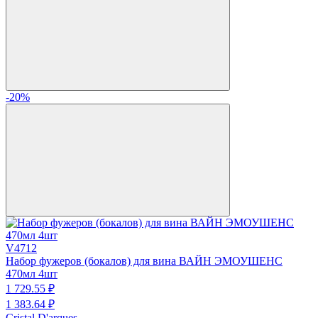
-20%
V4712
Набор фужеров (бокалов) для вина ВАЙН ЭМОУШЕНС
470мл 4шт
1 729.
55
₽
1 383.
64
₽
Cristal D'arques