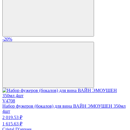
-20%
V4708
Набор фужеров (бокалов) для вина ВАЙН ЭМОУШЕН 350мл
4шт
2 019.
53
₽
1 615.
63
₽
Cristal D'arques