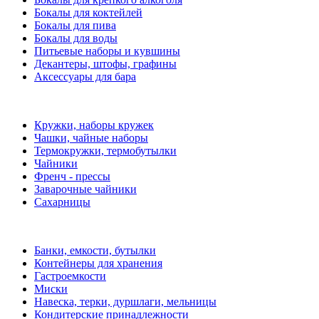
Бокалы для коктейлей
Бокалы для пива
Бокалы для воды
Питьевые наборы и кувшины
Декантеры, штофы, графины
Аксессуары для бара
Кружки, наборы кружек
Чашки, чайные наборы
Термокружки, термобутылки
Чайники
Френч - прессы
Заварочные чайники
Сахарницы
Банки, емкости, бутылки
Контейнеры для хранения
Гастроемкости
Миски
Навеска, терки, дуршлаги, мельницы
Кондитерские принадлежности