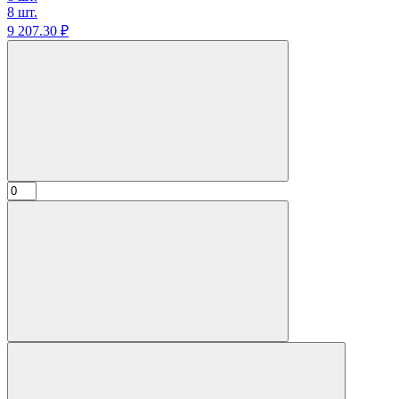
8 шт.
9 207.
30
₽