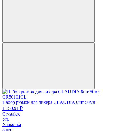
CR50101CL
Набор рюмок для ликера CLAUDIA 6шт 50мл
1 150.
91
₽
Crystalex
Уп.
Упаковка
8 шт.