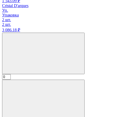
1 543.
09
₽
Cristal D'arques
Уп.
Упаковка
2 шт.
2 шт.
3 086.
18
₽