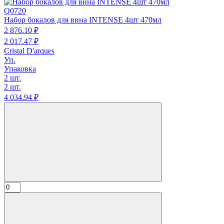
Q0720
Набор бокалов для вина INTENSE 4шт 470мл
2 876.
10
₽
2 017.
47
₽
Cristal D'arques
Уп.
Упаковка
2 шт.
2 шт.
4 034.
94
₽