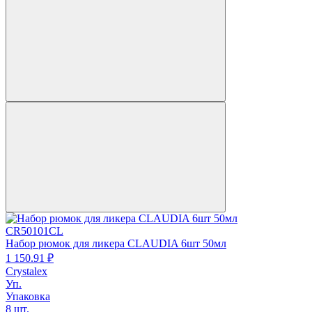
CR50101CL
Набор рюмок для ликера CLAUDIA 6шт 50мл
1 150.
91
₽
Crystalex
Уп.
Упаковка
8 шт.