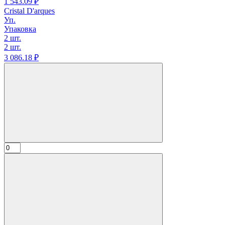
1 543.
09
₽
Cristal D'arques
Уп.
Упаковка
2 шт.
2 шт.
3 086.
18
₽