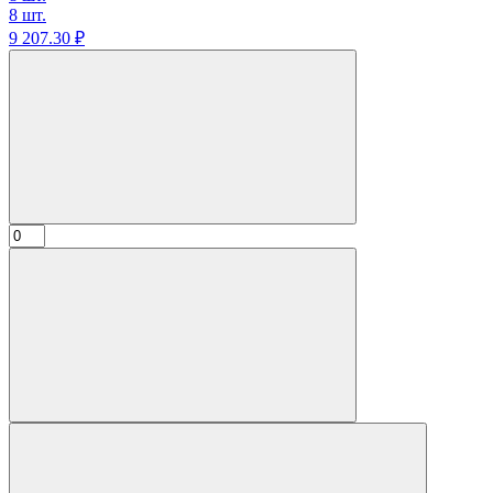
8 шт.
9 207.
30
₽