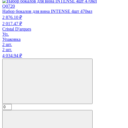
Q0720
Набор бокалов для вина INTENSE 4шт 470мл
2 876.
10
₽
2 017.
47
₽
Cristal D'arques
Уп.
Упаковка
2 шт.
2 шт.
4 034.
94
₽