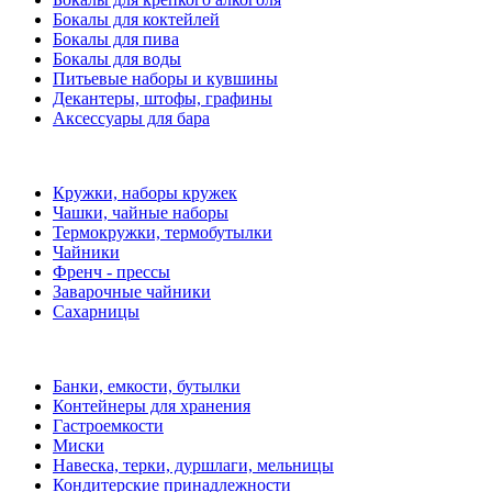
Бокалы для коктейлей
Бокалы для пива
Бокалы для воды
Питьевые наборы и кувшины
Декантеры, штофы, графины
Аксессуары для бара
Кружки, наборы кружек
Чашки, чайные наборы
Термокружки, термобутылки
Чайники
Френч - прессы
Заварочные чайники
Сахарницы
Банки, емкости, бутылки
Контейнеры для хранения
Гастроемкости
Миски
Навеска, терки, дуршлаги, мельницы
Кондитерские принадлежности