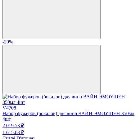
-20%
V4708
Набор фужеров (бокалов) для вина ВАЙН ЭМОУШЕН 350мл
4шт
2 019.
53
₽
1 615.
63
₽
Cristal D'arques