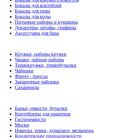
Бокалы для коктейлей
Бокалы для пива
Бокалы для воды
Питьевые наборы и кувшины
Декантеры, штофы, графины
Аксессуары для бара
Кружки, наборы кружек
Чашки, чайные наборы
Термокружки, термобутылки
Чайники
Френч - прессы
Заварочные чайники
Сахарницы
Банки, емкости, бутылки
Контейнеры для хранения
Гастроемкости
Миски
Навеска, терки, дуршлаги, мельницы
Кондитерские принадлежности