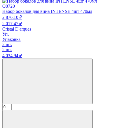
Q0720
Набор бокалов для вина INTENSE 4шт 470мл
2 876.
10
₽
2 017.
47
₽
Cristal D'arques
Уп.
Упаковка
2 шт.
2 шт.
4 034.
94
₽