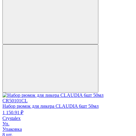
CR50101CL
Набор рюмок для ликера CLAUDIA 6шт 50мл
1 150.
91
₽
Crystalex
Уп.
Упаковка
8 шт.