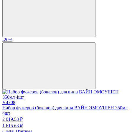
-20%
V4708
Набор фужеров (бокалов) для вина ВАЙН ЭМОУШЕН 350мл
4шт
2 019.
53
₽
1 615.
63
₽
Cristal D'arques