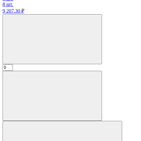
8 шт.
9 207.
30
₽