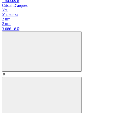
1 543.
09
₽
Cristal D'arques
Уп.
Упаковка
2 шт.
2 шт.
3 086.
18
₽