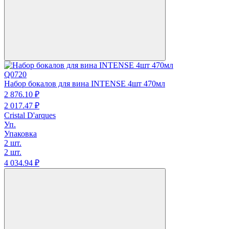
Q0720
Набор бокалов для вина INTENSE 4шт 470мл
2 876.
10
₽
2 017.
47
₽
Cristal D'arques
Уп.
Упаковка
2 шт.
2 шт.
4 034.
94
₽