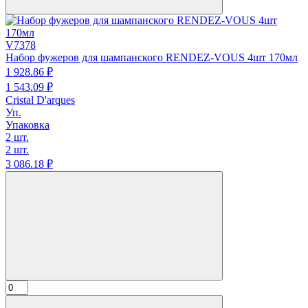
V7378
Набор фужеров для шампанского RENDEZ-VOUS 4шт 170мл
1 928.
86
₽
1 543.
09
₽
Cristal D'arques
Уп.
Упаковка
2 шт.
2 шт.
3 086.
18
₽