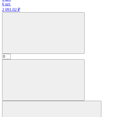
6 шт.
2 091.
02
₽