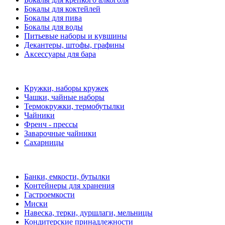
Бокалы для коктейлей
Бокалы для пива
Бокалы для воды
Питьевые наборы и кувшины
Декантеры, штофы, графины
Аксессуары для бара
Кружки, наборы кружек
Чашки, чайные наборы
Термокружки, термобутылки
Чайники
Френч - прессы
Заварочные чайники
Сахарницы
Банки, емкости, бутылки
Контейнеры для хранения
Гастроемкости
Миски
Навеска, терки, дуршлаги, мельницы
Кондитерские принадлежности