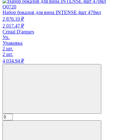
Q0720
Набор бокалов для вина INTENSE 4шт 470мл
2 876.
10
₽
2 017.
47
₽
Cristal D'arques
Уп.
Упаковка
2 шт.
2 шт.
4 034.
94
₽