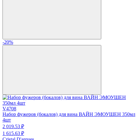
-20%
V4708
Набор фужеров (бокалов) для вина ВАЙН ЭМОУШЕН 350мл
4шт
2 019.
53
₽
1 615.
63
₽
Cristal D'arques