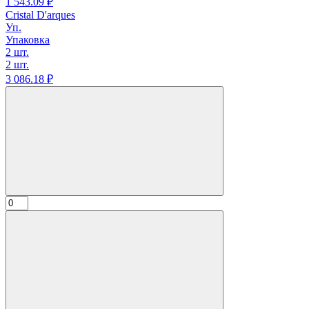
1 543.
09
₽
Cristal D'arques
Уп.
Упаковка
2 шт.
2 шт.
3 086.
18
₽