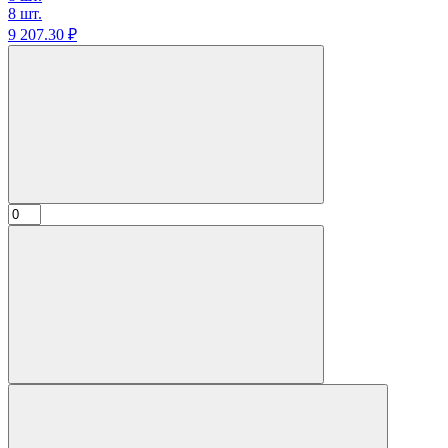
8 шт.
9 207.
30
₽