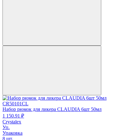
CR50101CL
Набор рюмок для ликера CLAUDIA 6шт 50мл
1 150.
91
₽
Crystalex
Уп.
Упаковка
8 шт.