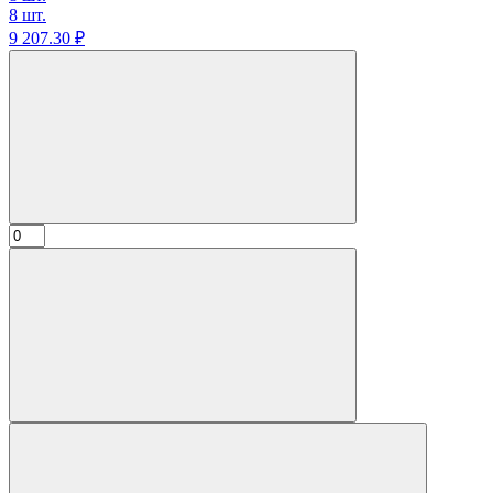
8 шт.
9 207.
30
₽