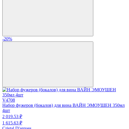
-20%
V4708
Набор фужеров (бокалов) для вина ВАЙН ЭМОУШЕН 350мл
4шт
2 019.
53
₽
1 615.
63
₽
Cristal D'arques