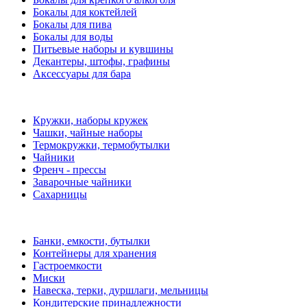
Бокалы для коктейлей
Бокалы для пива
Бокалы для воды
Питьевые наборы и кувшины
Декантеры, штофы, графины
Аксессуары для бара
Кружки, наборы кружек
Чашки, чайные наборы
Термокружки, термобутылки
Чайники
Френч - прессы
Заварочные чайники
Сахарницы
Банки, емкости, бутылки
Контейнеры для хранения
Гастроемкости
Миски
Навеска, терки, дуршлаги, мельницы
Кондитерские принадлежности