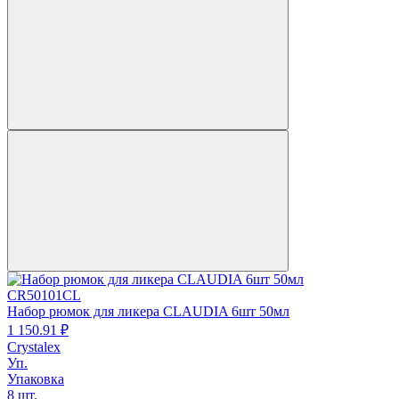
CR50101CL
Набор рюмок для ликера CLAUDIA 6шт 50мл
1 150.
91
₽
Crystalex
Уп.
Упаковка
8 шт.