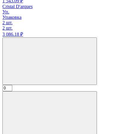
1 543.
09
₽
Cristal D'arques
Уп.
Упаковка
2 шт.
2 шт.
3 086.
18
₽