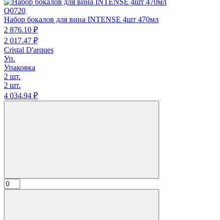
Q0720
Набор бокалов для вина INTENSE 4шт 470мл
2 876.
10
₽
2 017.
47
₽
Cristal D'arques
Уп.
Упаковка
2 шт.
2 шт.
4 034.
94
₽