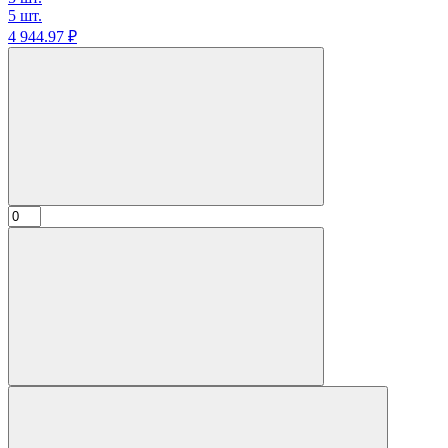
5 шт.
4 944.
97
₽