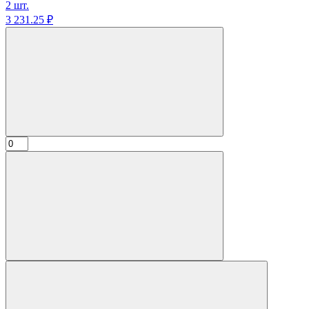
2 шт.
3 231.
25
₽