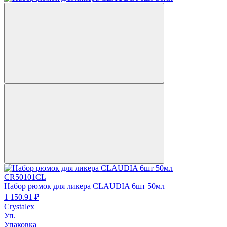
CR50101CL
Набор рюмок для ликера CLAUDIA 6шт 50мл
1 150.
91
₽
Crystalex
Уп.
Упаковка