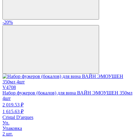
-20%
V4708
Набор фужеров (бокалов) для вина ВАЙН ЭМОУШЕН 350мл
4шт
2 019.
53
₽
1 615.
63
₽
Cristal D'arques
Уп.
Упаковка
2 шт.