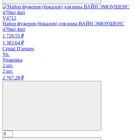
V4712
Набор фужеров (бокалов) для вина ВАЙН ЭМОУШЕНС
470мл 4шт
1 729.
55
₽
1 383.
64
₽
Cristal D'arques
Уп.
Упаковка
2 шт.
2 шт.
2 767.
28
₽