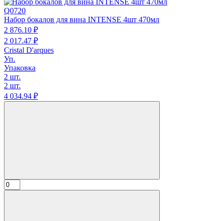
Q0720
Набор бокалов для вина INTENSE 4шт 470мл
2 876.
10
₽
2 017.
47
₽
Cristal D'arques
Уп.
Упаковка
2 шт.
2 шт.
4 034.
94
₽