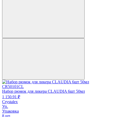
CR50101CL
Набор рюмок для ликера CLAUDIA 6шт 50мл
1 150.
91
₽
Crystalex
Уп.
Упаковка
8 шт.