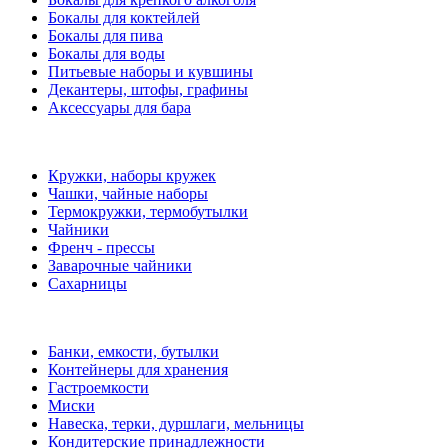
Бокалы для коктейлей
Бокалы для пива
Бокалы для воды
Питьевые наборы и кувшины
Декантеры, штофы, графины
Аксессуары для бара
Кружки, наборы кружек
Чашки, чайные наборы
Термокружки, термобутылки
Чайники
Френч - прессы
Заварочные чайники
Сахарницы
Банки, емкости, бутылки
Контейнеры для хранения
Гастроемкости
Миски
Навеска, терки, дуршлаги, мельницы
Кондитерские принадлежности