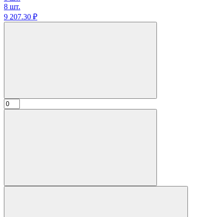
8 шт.
9 207.
30
₽