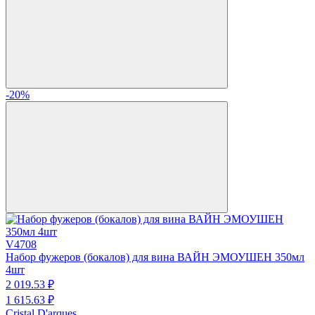
-20%
V4708
Набор фужеров (бокалов) для вина ВАЙН ЭМОУШЕН 350мл
4шт
2 019.
53
₽
1 615.
63
₽
Cristal D'arques