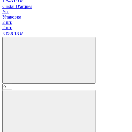
1 543.
09
₽
Cristal D'arques
Уп.
Упаковка
2 шт.
2 шт.
3 086.
18
₽