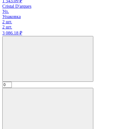
1 543.
09
₽
Cristal D'arques
Уп.
Упаковка
2 шт.
2 шт.
3 086.
18
₽