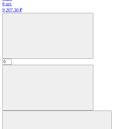
8 шт.
9 207.
30
₽