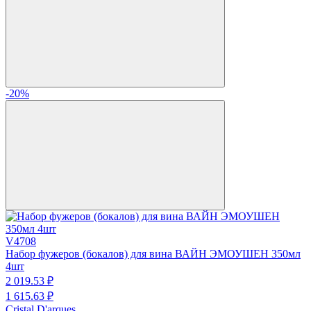
-20%
V4708
Набор фужеров (бокалов) для вина ВАЙН ЭМОУШЕН 350мл
4шт
2 019.
53
₽
1 615.
63
₽
Cristal D'arques