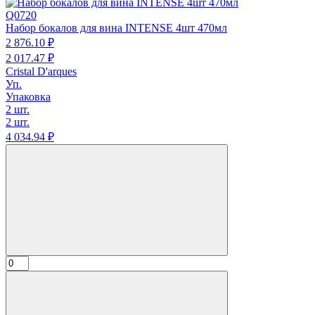
Q0720
Набор бокалов для вина INTENSE 4шт 470мл
2 876.
10
₽
2 017.
47
₽
Cristal D'arques
Уп.
Упаковка
2 шт.
2 шт.
4 034.
94
₽