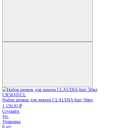
CR50101CL
Набор рюмок для ликера CLAUDIA 6шт 50мл
1 150.
91
₽
Crystalex
Уп.
Упаковка
8 шт.