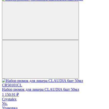
CR50101CL
Набор рюмок для ликера CLAUDIA 6шт 50мл
1 150.
91
₽
Crystalex
Уп.
Упаковка