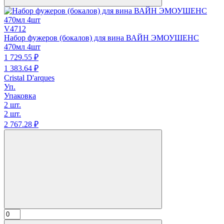
V4712
Набор фужеров (бокалов) для вина ВАЙН ЭМОУШЕНС
470мл 4шт
1 729.
55
₽
1 383.
64
₽
Cristal D'arques
Уп.
Упаковка
2 шт.
2 шт.
2 767.
28
₽