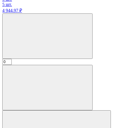
5 шт.
4 944.
97
₽