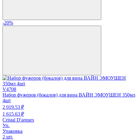
-20%
V4708
Набор фужеров (бокалов) для вина ВАЙН ЭМОУШЕН 350мл
4шт
2 019.
53
₽
1 615.
63
₽
Cristal D'arques
Уп.
Упаковка
2 шт.