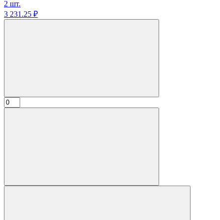
2 шт.
3 231.
25
₽