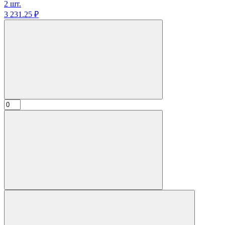
2 шт.
3 231.
25
₽