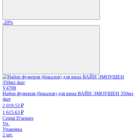
-20%
V4708
Набор фужеров (бокалов) для вина ВАЙН ЭМОУШЕН 350мл
4шт
2 019.
53
₽
1 615.
63
₽
Cristal D'arques
Уп.
Упаковка
2 шт.