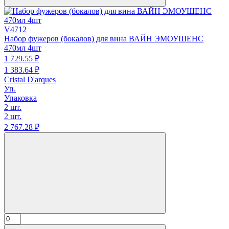
V4712
Набор фужеров (бокалов) для вина ВАЙН ЭМОУШЕНС
470мл 4шт
1 729.
55
₽
1 383.
64
₽
Cristal D'arques
Уп.
Упаковка
2 шт.
2 шт.
2 767.
28
₽