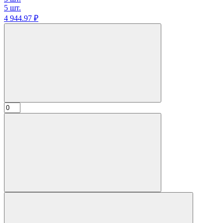
5 шт.
4 944.
97
₽