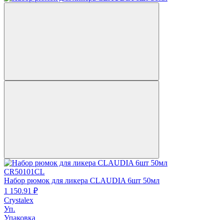
CR50101CL
Набор рюмок для ликера CLAUDIA 6шт 50мл
1 150.
91
₽
Crystalex
Уп.
Упаковка