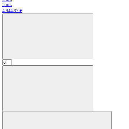
5 шт.
4 944.
97
₽