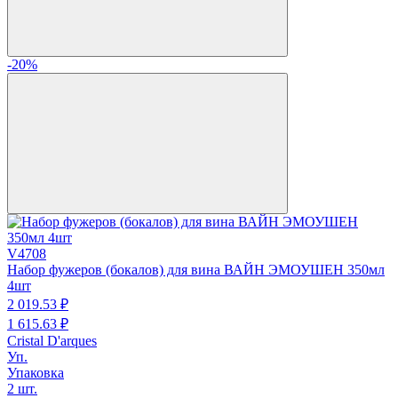
-20%
V4708
Набор фужеров (бокалов) для вина ВАЙН ЭМОУШЕН 350мл
4шт
2 019.
53
₽
1 615.
63
₽
Cristal D'arques
Уп.
Упаковка
2 шт.