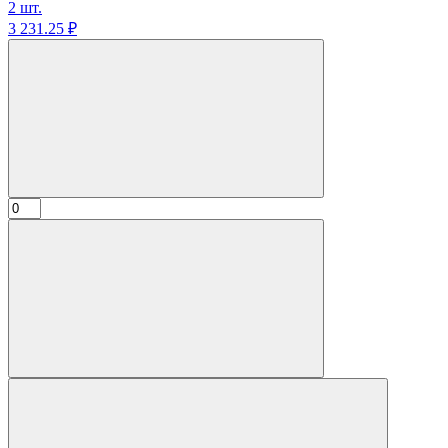
2 шт.
3 231.
25
₽