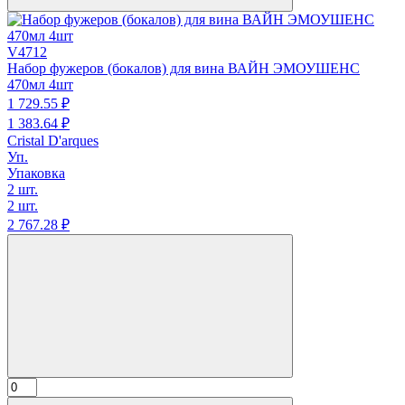
V4712
Набор фужеров (бокалов) для вина ВАЙН ЭМОУШЕНС
470мл 4шт
1 729.
55
₽
1 383.
64
₽
Cristal D'arques
Уп.
Упаковка
2 шт.
2 шт.
2 767.
28
₽