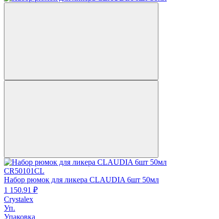
CR50101CL
Набор рюмок для ликера CLAUDIA 6шт 50мл
1 150.
91
₽
Crystalex
Уп.
Упаковка