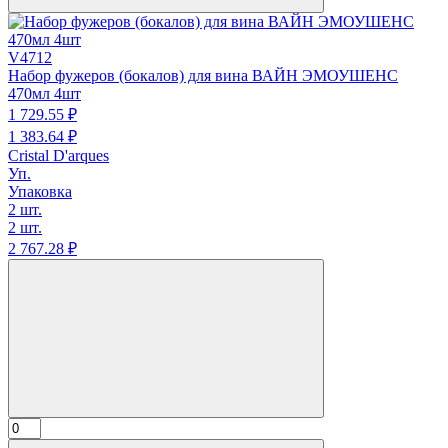
V4712
Набор фужеров (бокалов) для вина ВАЙН ЭМОУШЕНС
470мл 4шт
1 729.
55
₽
1 383.
64
₽
Cristal D'arques
Уп.
Упаковка
2 шт.
2 шт.
2 767.
28
₽