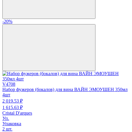
-20%
V4708
Набор фужеров (бокалов) для вина ВАЙН ЭМОУШЕН 350мл
4шт
2 019.
53
₽
1 615.
63
₽
Cristal D'arques
Уп.
Упаковка
2 шт.