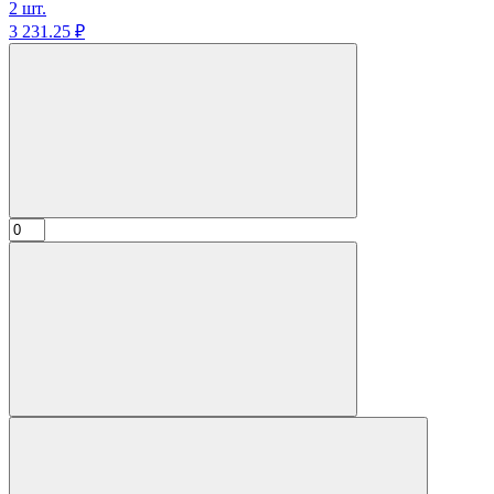
2 шт.
3 231.
25
₽