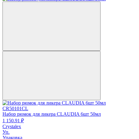
CR50101CL
Набор рюмок для ликера CLAUDIA 6шт 50мл
1 150.
91
₽
Crystalex
Уп.
Упаковка