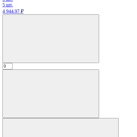
5 шт.
4 944.
97
₽