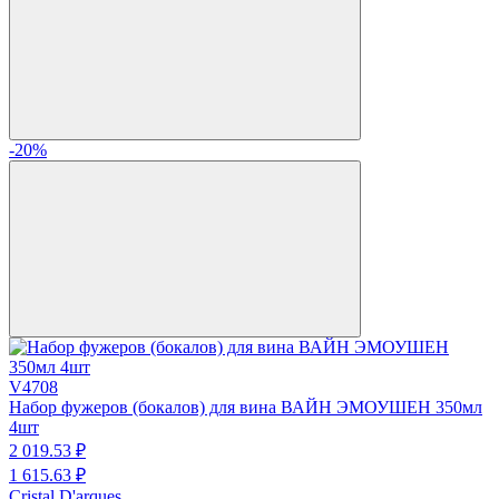
-20%
V4708
Набор фужеров (бокалов) для вина ВАЙН ЭМОУШЕН 350мл
4шт
2 019.
53
₽
1 615.
63
₽
Cristal D'arques