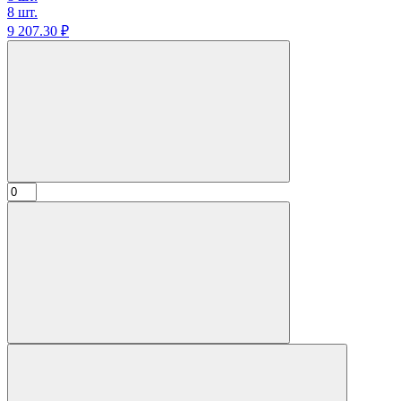
8 шт.
9 207.
30
₽