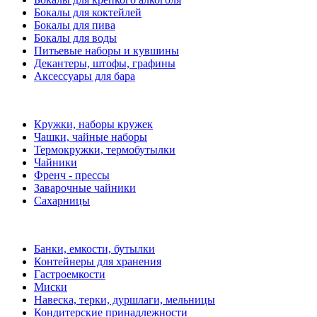
Бокалы для коктейлей
Бокалы для пива
Бокалы для воды
Питьевые наборы и кувшины
Декантеры, штофы, графины
Аксессуары для бара
Кружки, наборы кружек
Чашки, чайные наборы
Термокружки, термобутылки
Чайники
Френч - прессы
Заварочные чайники
Сахарницы
Банки, емкости, бутылки
Контейнеры для хранения
Гастроемкости
Миски
Навеска, терки, дуршлаги, мельницы
Кондитерские принадлежности