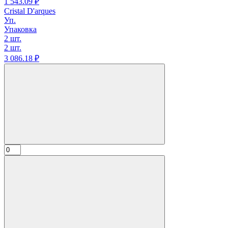
1 543.
09
₽
Cristal D'arques
Уп.
Упаковка
2 шт.
2 шт.
3 086.
18
₽