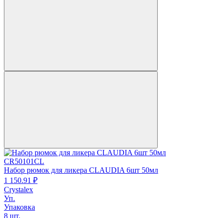
CR50101CL
Набор рюмок для ликера CLAUDIA 6шт 50мл
1 150.
91
₽
Crystalex
Уп.
Упаковка
8 шт.