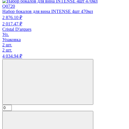
Q0720
Набор бокалов для вина INTENSE 4шт 470мл
2 876.
10
₽
2 017.
47
₽
Cristal D'arques
Уп.
Упаковка
2 шт.
2 шт.
4 034.
94
₽